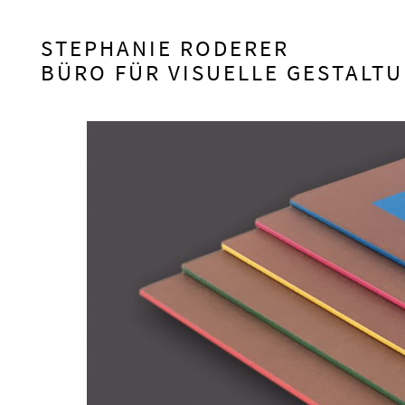
STEPHANIE RODERER
HAUPTNAVIGATION
BÜRO FÜR VISUELLE GESTALT
BEITRAGSNAVIGATION